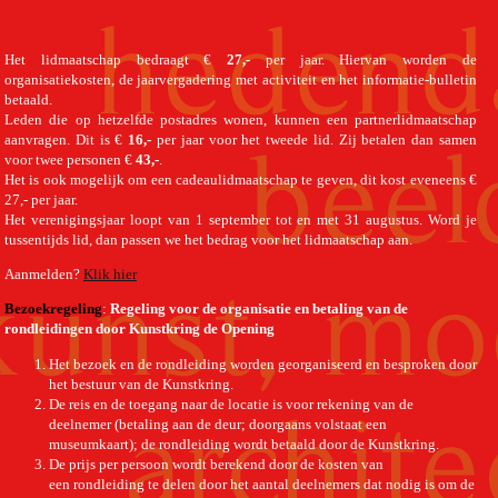
Het lidmaatschap bedraagt €
27,-
per jaar. Hiervan worden de
organisatiekosten, de jaarvergadering met activiteit en het informatie-bulletin
betaald.
Leden die op hetzelfde postadres wonen, kunnen een partnerlidmaatschap
aanvragen. Dit is €
16,-
per jaar voor het tweede lid. Zij betalen dan samen
voor twee personen €
43,-
.
Het is ook mogelijk om een cadeaulidmaatschap te geven, dit kost eveneens €
27,- per jaar.
Het verenigingsjaar loopt van 1 september tot en met 31 augustus. Word je
tussentijds lid, dan passen we het bedrag voor het lidmaatschap aan.
Aanmelden?
Klik hier
Bezoekregeling
:
Regeling voor de organisatie en betaling van de
rondleidingen door Kunstkring de Opening
Het bezoek en de rondleiding worden georganiseerd en besproken door
het bestuur van de Kunstkring.
De reis en de toegang naar de locatie is voor rekening van de
deelnemer (betaling aan de deur; doorgaans volstaat een
museumkaart); de rondleiding wordt betaald door de Kunstkring.
De prijs per persoon wordt berekend door de kosten van
een rondleiding te delen door het aantal deelnemers dat nodig is om de