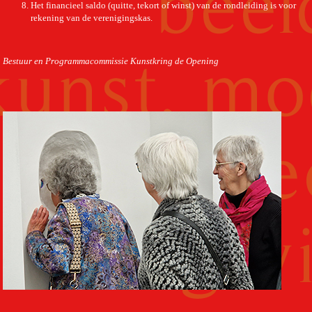
Het financieel saldo (quitte, tekort of winst) van de rondleiding is voor
rekening van de verenigingskas.
Bestuur en Programmacommissie Kunstkring de Opening