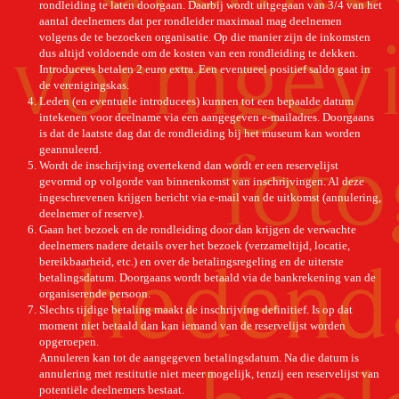
rondleiding te laten doorgaan. Daarbij wordt uitgegaan van 3/4 van het
aantal deelnemers dat per rondleider maximaal mag deelnemen
volgens de te bezoeken organisatie. Op die manier zijn de inkomsten
dus altijd voldoende om de kosten van een rondleiding te dekken.
Introducees betalen 2 euro extra. Een eventueel positief saldo gaat in
de verenigingskas.
Leden (en eventuele introducees) kunnen tot een bepaalde datum
intekenen voor deelname via een aangegeven e-mailadres. Doorgaans
is dat de laatste dag dat de rondleiding bij het museum kan worden
geannuleerd.
Wordt de inschrijving overtekend dan wordt er een reservelijst
gevormd op volgorde van binnenkomst van inschrijvingen. Al deze
ingeschrevenen krijgen bericht via e-mail van de uitkomst (annulering,
deelnemer of reserve).
Gaan het bezoek en de rondleiding door dan krijgen de verwachte
deelnemers nadere details over het bezoek (verzameltijd, locatie,
bereikbaarheid, etc.) en over de betalingsregeling en de uiterste
betalingsdatum. Doorgaans wordt betaald via de bankrekening van de
organiserende persoon.
Slechts tijdige betaling maakt de inschrijving definitief. Is op dat
moment niet betaald dan kan iemand van de reservelijst worden
opgeroepen.
Annuleren kan tot de aangegeven betalingsdatum. Na die datum is
annulering met restitutie niet meer mogelijk, tenzij een reservelijst van
potentiële deelnemers bestaat.